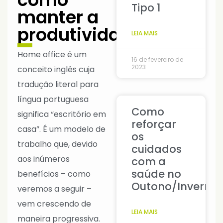
Tipo 1
manter a
produtividade?
LEIA MAIS
Home office é um
16 de fevereiro de
2023
conceito inglês cuja
tradução literal para
língua portuguesa
Como
significa “escritório em
reforçar
casa”. É um modelo de
os
trabalho que, devido
cuidados
aos inúmeros
com a
saúde no
benefícios – como
Outono/Inverno
veremos a seguir –
vem crescendo de
LEIA MAIS
maneira progressiva.