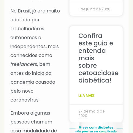
1 de julho de 2020
No Brasil, já era muito
adotado por
trabalhadores
Confira
autônomos e
este guia e
independentes, mais
entenda
conhecidos como
mais
freelancers
, bem
sobre
cetoacidose
antes do início da
diabética!
pandemia causada
pelo novo
LEIA MAIS
coronavírus.
27 de maio de
Embora algumas
2020
pessoas chamem
essa modalidade de