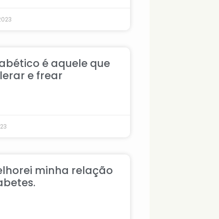
2023
abético é aquele que
erar e frear
023
horei minha relação
abetes.