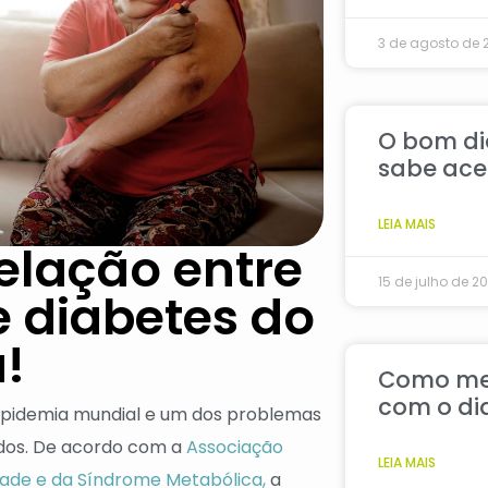
3 de agosto de 
O bom di
sabe acel
LEIA MAIS
elação entre
15 de julho de 2
 diabetes do
a!
Como mel
com o di
epidemia mundial e um dos problemas
ados. De acordo com a
Associação
LEIA MAIS
idade e da Síndrome Metabólica,
a