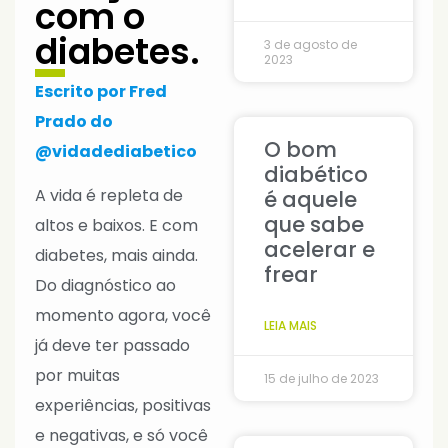
com o
diabetes.
3 de agosto de
2023
Escrito por Fred
Prado do
O bom
@vidadediabetico
diabético
A vida é repleta de
é aquele
que sabe
altos e baixos. E com
acelerar e
diabetes, mais ainda.
frear
Do diagnóstico ao
momento agora, você
LEIA MAIS
já deve ter passado
por muitas
15 de julho de 2023
experiências, positivas
e negativas, e só você