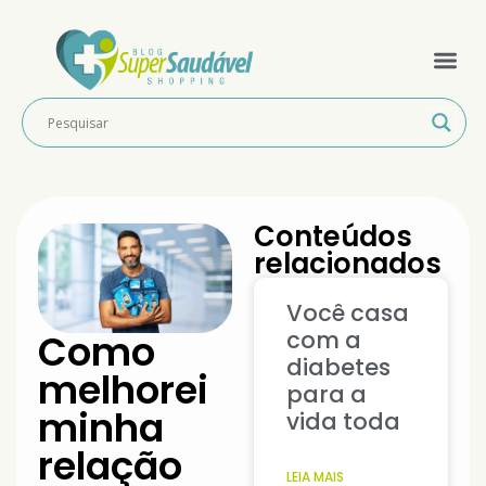
Conteúdos
relacionados
Você casa
com a
Como
diabetes
melhorei
para a
minha
vida toda
relação
LEIA MAIS