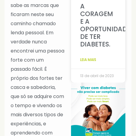
A
sabe as marcas que
CORAGEM
ficaram neste seu
E A
caminho chamado
OPORTUNIDADE
lenda pessoal. Em
DE TER
verdade nunca
DIABETES.
encontrei uma pessoa
forte com um
LEIA MAIS
passado fácil. É
13 de abril de 2023
próprio dos fortes ter
casca e sabedoria,
que só se adquire com
o tempo e vivendo os
mais diversos tipos de
experiências, e
aprendendo com