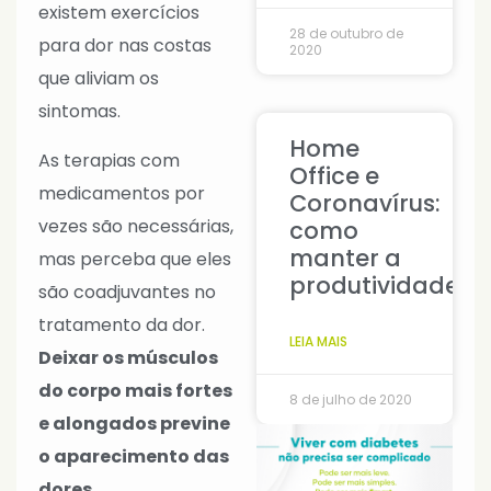
existem exercícios
28 de outubro de
para dor nas costas
2020
que aliviam os
sintomas.
Home
As terapias com
Office e
medicamentos por
Coronavírus:
vezes são necessárias,
como
manter a
mas perceba que eles
produtividade?
são coadjuvantes no
tratamento da dor.
LEIA MAIS
Deixar os músculos
do corpo mais fortes
8 de julho de 2020
e alongados previne
o aparecimento das
dores.