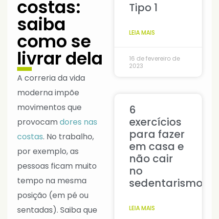
costas:
Tipo 1
saiba
LEIA MAIS
como se
livrar dela
16 de fevereiro de
2023
A correria da vida
moderna impõe
movimentos que
6
exercícios
provocam
dores nas
para fazer
costas
. No trabalho,
em casa e
por exemplo, as
não cair
pessoas ficam muito
no
tempo na mesma
sedentarismo
posição (em pé ou
LEIA MAIS
sentadas). Saiba que