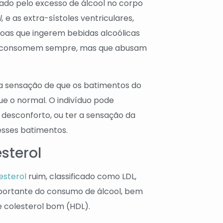
do pelo excesso de álcool no corpo
l,
e as extra-sístoles ventriculares,
as que ingerem bebidas alcoólicas
o consomem sempre, mas que abusam
na sensação de que os batimentos do
e o normal. O indivíduo pode
desconforto, ou ter a sensação da
esses batimentos.
sterol
esterol
ruim, classificado como LDL,
ortante do consumo de álcool, bem
 colesterol bom (HDL).