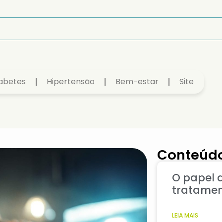
abetes
Hipertensão
Bem-estar
Site
Conteúdo
O papel d
tratamen
LEIA MAIS