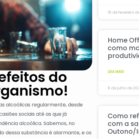
16 de fevereiro d
Home Off
como ma
produtiv
feitos do
LEIA MAIS
organismo!
8 de julho de 20
s alcoólicas regularmente, desde
iões sociais até as que já
Como ref
com a sa
dência alcoólica. Sabemos, no
Outono/I
o dessa substância é alarmante, e os