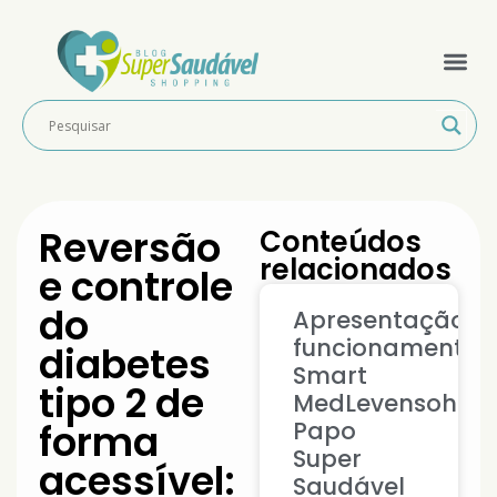
Reversão
Conteúdos
relacionados
e controle
do
Apresentação
funcionamento
diabetes
Smart
tipo 2 de
MedLevensohn:
forma
Papo
Super
acessível:
Saudável