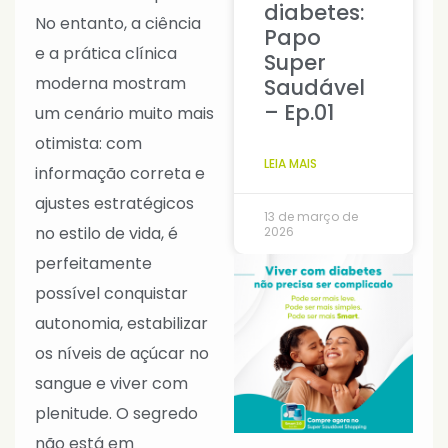
diabetes:
No entanto, a ciência
Papo
e a prática clínica
Super
moderna mostram
Saudável
– Ep.01
um cenário muito mais
otimista: com
LEIA MAIS
informação correta e
ajustes estratégicos
13 de março de
no estilo de vida, é
2026
perfeitamente
possível conquistar
autonomia, estabilizar
os níveis de açúcar no
sangue e viver com
plenitude. O segredo
não está em