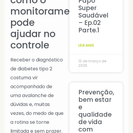
Papo
Super
monitoramento
Saudável
pode
– Ep.02
Parte.1
ajudar no
controle
LEIA MAIS
Receber o diagnóstico
13 de março de
2026
de diabetes tipo 2
costuma vir
acompanhado de
Prevenção,
uma avalanche de
bem estar
dúvidas e, muitas
e
vezes, do medo de que
qualidade
de vida
a rotina se torne
com
limitada e sem prazer.