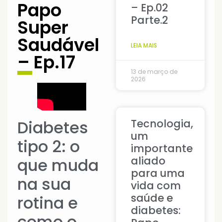
Papo
– Ep.02
Parte.2
Super
Saudável
LEIA MAIS
– Ep.17
13 de março de
2026
Diabetes
Tecnologia,
um
tipo 2: o
importante
aliado
que muda
para uma
na sua
vida com
saúde e
rotina e
diabetes:
como o